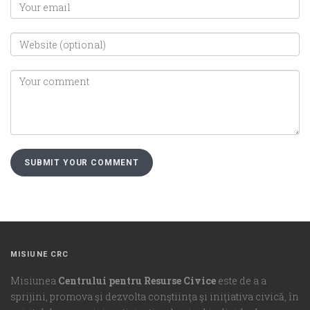
MISIUNE CRC
Misiunea
Centrului pentru Resurse Civice
este de a a
sprijini, promova şi dezvolta conştiinţa şi iniţiativa civică, în