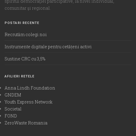
spiritul democraţiei participative, la nivel individual,
comunitar şi regional.
POSTARI RECENTE
Recrutăm colegi noi
Instrumente digitale pentru cetățeni activi
Sustine CRC cu 3,5%
AFILIERI RETELE
Anna Lindh Foundation
GNDEM
Youth Express Network
Societal
FOND
ZeroWaste Romania