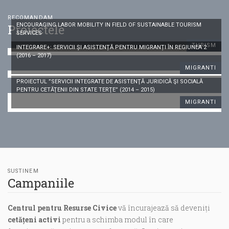
RECOMANDAM
Proiectele
ENCOURAGING LABOR MOBILITY IN FIELD OF SUSTAINABLE TOURISM
SERVICES
TURISM
INTEGRARE+: SERVICII ȘI ASISTENȚĂ PENTRU MIGRANȚI ÎN REGIUNEA 2
(2016 – 2017)
MIGRANTI
PROIECTUL ”SERVICII INTEGRATE DE ASISTENŢĂ JURIDICĂ ŞI SOCIALĂ
PENTRU CETĂŢENII DIN STATE TERŢE” (2014 – 2015)
MIGRANTI
SUSTINEM
Campaniile
Centrul pentru Resurse Civice
vă încurajează să deveniți
cetățeni activi
pentru a schimba modul în care