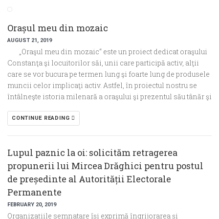
Orașul meu din mozaic
AUGUST 21, 2019
„Oraşul meu din mozaic“ este un proiect dedicat oraşului
Constanţa şi locuitorilor săi, unii care participă activ, alţii
care se vor bucura pe termen lung şi foarte lung de produsele
muncii celor implicaţi activ. Astfel, în proiectul nostru se
întâlneşte istoria milenară a oraşului şi prezentul său tânăr şi
CONTINUE READING
Lupul paznic la oi: solicităm retragerea
propunerii lui Mircea Drăghici pentru postul
de președinte al Autorității Electorale
Permanente
FEBRUARY 20, 2019
Organizațiile semnatare își exprimă îngrijorarea și