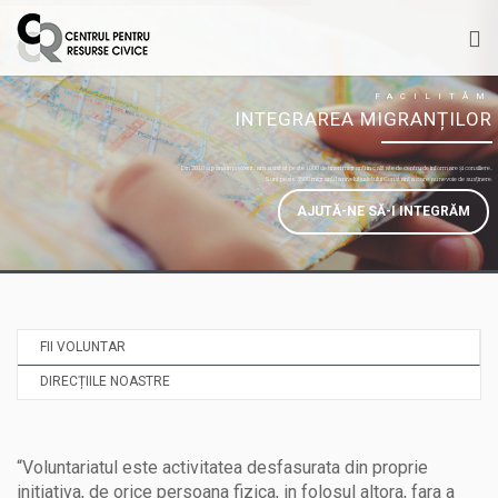
FACILITĂM
INTEGRAREA MIGRANȚILOR
Din 2010 și până în prezent, am asistat peste 1000 de tineri migranți în calitate de centru de informare și consiliere..
Sunt peste 3500 migranți la nivelul județului Constanța care au nevoie de susținere.
FII VOLUNTAR
DIRECȚIILE NOASTRE
“Voluntariatul este activitatea desfasurata din proprie
initiativa, de orice persoana fizica, in folosul altora, fara a