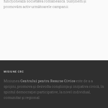
funcționează societatea românească. Susținem și
promovăm activ următoarele campanii:
MISIUNE CRC
Misiunea
Centrului pentru Resurse Civice
este de a a
sprijini, promova şi dezvolta conştiinţa şi iniţiativa civică, în
spiritul democraţiei participative, la nivel individual,
comunitar şi regional.