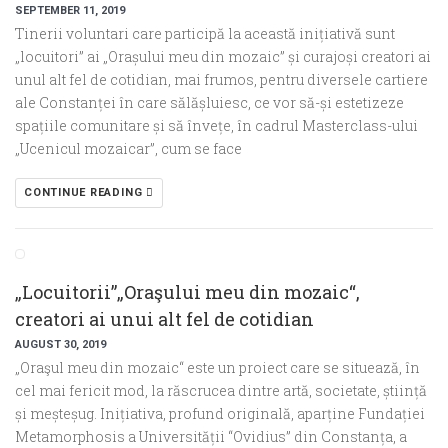
SEPTEMBER 11, 2019
Tinerii voluntari care participă la această inițiativă sunt
„locuitori” ai „Orașului meu din mozaic” și curajoși creatori ai
unul alt fel de cotidian, mai frumos, pentru diversele cartiere
ale Constanței în care sălășluiesc, ce vor să-și estetizeze
spațiile comunitare și să învețe, în cadrul Masterclass-ului
„Ucenicul mozaicar”, cum se face
CONTINUE READING
„Locuitorii”„Oraşului meu din mozaic“,
creatori ai unui alt fel de cotidian
AUGUST 30, 2019
„Oraşul meu din mozaic“ este un proiect care se situează, în
cel mai fericit mod, la răscrucea dintre artă, societate, știință
și meșteșug. Inițiativa, profund originală, aparține Fundației
Metamorphosis a Universității “Ovidius” din Constanța, a