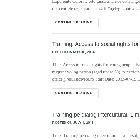
Experiențe Colorate este șansa tinerilor constănțen
din centrele de plasament, să le înțelegi contextel
CONTINUE READING
Training: Access to social rights fo
POSTED ON MAY 30, 2014
Title: Access to social rights for young people,
migrant young person (aged under 30) to participa
office@resursecivice.ro Start Date: 2013-07-15
CONTINUE READING
Training pe dialog intercultural, Li
POSTED ON JULY 1, 2013
Title: Training pe dialog intercultural, Limasso