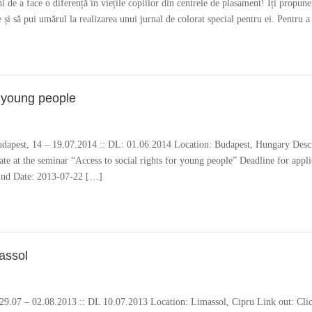
i de a face o diferență în viețile copiilor din centrele de plasament! Îți propun
e și să pui umărul la realizarea unui jurnal de colorat special pentru ei. Pentru a
r young people
 Budapest, 14 – 19.07.2014 :: DL: 01.06.2014 Location: Budapest, Hungary Descr
te at the seminar “Access to social rights for young people” Deadline for applic
 End Date: 2013-07-22 […]
massol
l, 29.07 – 02.08.2013 :: DL 10.07.2013 Location: Limassol, Cipru Link out: Cl