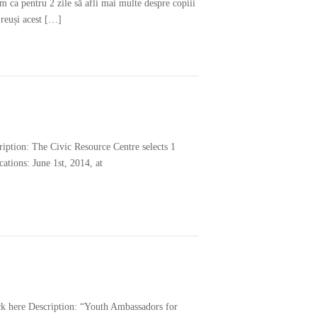
em ca pentru 2 zile să afli mai multe despre copiii
 reuși acest […]
iption: The Civic Resource Centre selects 1
ations: June 1st, 2014, at
ick here Description: “Youth Ambassadors for