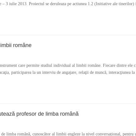
 – 3 iulie 2013. Proiectul se deruleaza pe actiunea 1.2 (Initiative ale tinerilo
limbii române
trument care permite studiul individual al limbii române. Fiecare dintre ele cup
ţia, participarea la un interviu de angajare, relaţii de muncă, interacţiunea la g
rutează profesor de limba română
 de limba română, cunoscător al limbii engleze la nivel conversațional, pentru 