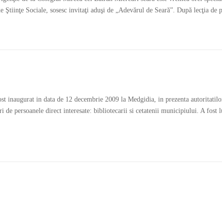
de Ştiinţe Sociale, sosesc invitaţi aduşi de „Adevărul de Seară”. După lecţia de
ost inaugurat in data de 12 decembrie 2009 la Medgidia, in prezenta autoritatil
de persoanele direct interesate: bibliotecarii si cetatenii municipiului. A fost lu