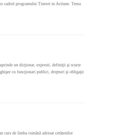
r) in cadrul programului Tineret in Actiune. Tema
rinde un dicţionar, expresii, definiţii şi scurte
hişee cu funcţionari publici, drepturi şi obligaţii
un curs de limba română adresat cetățenilor