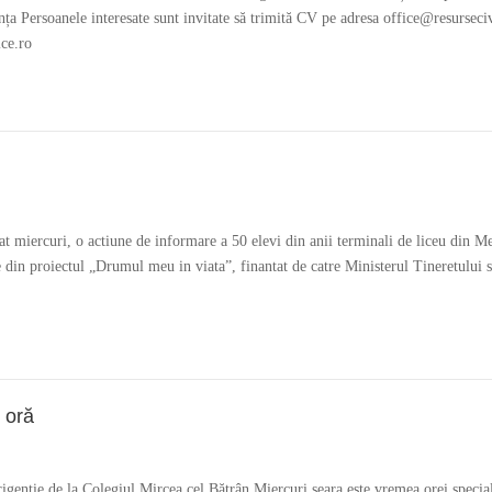
ța Persoanele interesate sunt invitate să trimită CV pe adresa office@resursecivi
ce.ro
t miercuri, o actiune de informare a 50 elevi din anii terminali de liceu din Me
te din proiectul „Drumul meu in viata”, finantat de catre Ministerul Tineretului 
o oră
rigenţie de la Colegiul Mircea cel Bătrân Miercuri seara este vremea orei special