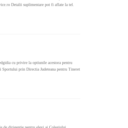
ce.ro Detalii suplimentare pot fi aflate la tel.
dgidia cu privire la optiunile acestora pentru
si Sportului prin Directia Judeteana pentru Tineret
e de dirigenţie pentru elevi ai Colegiului