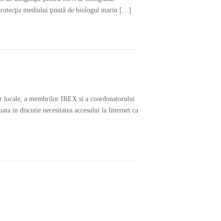
 protecţia mediului ţinută de biologul marin […]
or locale, a membrilor IREX si a coordonatorului
ata in discutie necesitatea accesului la Internet ca