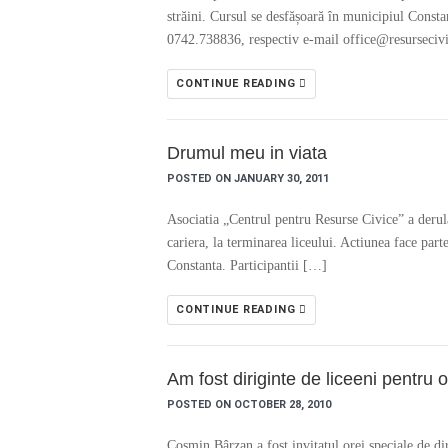
străini. Cursul se desfășoară în municipiul Constan
0742.738836, respectiv e-mail office@resursecivi
CONTINUE READING
Drumul meu in viata
POSTED ON JANUARY 30, 2011
Asociatia „Centrul pentru Resurse Civice” a derula
cariera, la terminarea liceului. Actiunea face par
Constanta. Participantii […]
CONTINUE READING
Am fost diriginte de liceeni pentru 
POSTED ON OCTOBER 28, 2010
Cosmin Bârzan a fost invitatul orei speciale de di