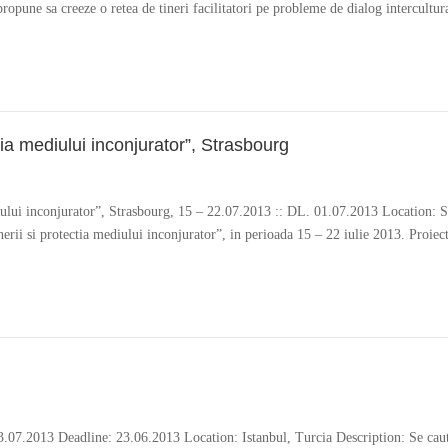
ropune sa creeze o retea de tineri facilitatori pe probleme de dialog intercultura
tia mediului inconjurator”, Strasbourg
iului inconjurator”, Strasbourg, 15 – 22.07.2013 :: DL. 01.07.2013 Location: S
nerii si protectia mediului inconjurator”, in perioada 15 – 22 iulie 2013. Proiect
– 03.07.2013 Deadline: 23.06.2013 Location: Istanbul, Turcia Description: Se cauta