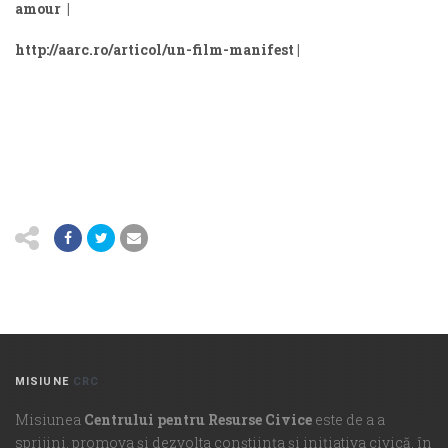
amour
|
http://aarc.ro/articol/un-film-manifest
|
MISIUNE
CRC
Misiunea
Centrului pentru Resurse Civice
este de a a
sprijini, promova şi dezvolta conştiinţa şi iniţiativa civică, în