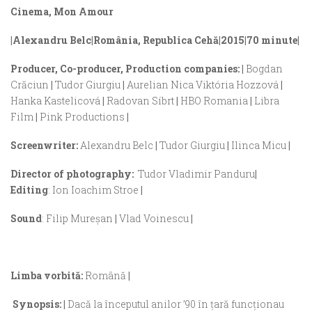
Cinema, Mon Amour
|Alexandru Belc|România, Republica Cehă|2015|70 minute|
Producer, Co-producer, Production companies: |
Bogdan
Crăciun
|
Tudor Giurgiu
|
Aurelian Nica Viktória Hozzová
|
Hanka Kastelicová
|
Radovan Síbrt
|
HBO Romania
|
Libra
Film
|
Pink Productions
|
Screenwriter:
Alexandru Belc
|
Tudor Giurgiu
|
Ilinca Micu
|
Director of photography:
Tudor Vladimir Panduru
|
Editing
: Ion Ioachim Stroe
|
Sound
: Filip Mureșan
|
Vlad Voinescu
|
Limba vorbită:
Română
|
Synopsis: |
Dacă la începutul anilor ’90 în țară funcționau