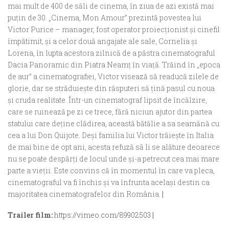
mai mult de 400 de săli de cinema, în ziua de azi există mai
puțin de 30. „Cinema, Mon Amour” prezintă povestea lui
Victor Purice – manager, fost operator proiecționist și cinefil
împătimit, și a celor două angajate ale sale, Cornelia și
Lorena, în lupta acestora zilnică de a păstra cinematograful
Dacia Panoramic din Piatra Neamț în viață. Trăind în „epoca
de aur” a cinematografiei, Victor visează să readucă zilele de
glorie, dar se străduiește din răsputeri să țină pasul cu noua
și cruda realitate. Într-un cinematograf lipsit de încălzire,
care se ruinează pe zi ce trece, fără niciun ajutor din partea
statului care deține clădirea, această bătălie a sa seamănă cu
cea a lui Don Quijote. Deși familia lui Victor trăiește în Italia
de mai bine de opt ani, acesta refuză să li se alăture deoarece
nu se poate despărți de locul unde și-a petrecut cea mai mare
parte a vieții. Este convins că în momentul în care va pleca,
cinematograful va fi închis și va înfrunta același destin ca
majoritatea cinematografelor din România.
|
Trailer film:
https://vimeo.com/89902503
|