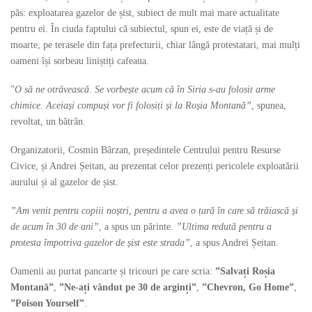
păs: exploatarea gazelor de șist, subiect de mult mai mare actualitate
pentru ei. În ciuda faptului că subiectul, spun ei, este de viață și de
moarte, pe terasele din fața prefecturii, chiar lângă protestatari, mai mulți
oameni își sorbeau liniștiți cafeaua.
”
O să ne otrăvească. Se vorbește acum că în Siria s-au folosit arme
chimice. Aceiași compuși vor fi folosiți și la Roșia Montană”
, spunea,
revoltat, un bătrân.
Organizatorii, Cosmin Bârzan, președintele Centrului pentru Resurse
Civice, și Andrei Șeitan, au prezentat celor prezenți pericolele exploatării
aurului și al gazelor de șist.
”Am venit pentru copiii noștri, pentru a avea o țară în care să trăiască și
de acum în 30 de ani”
, a spus un părinte.
”Ultima redută pentru a
protesta împotriva gazelor de șist este strada”
, a spus Andrei Șeitan.
Oamenii au purtat pancarte și tricouri pe care scria:
”Salvați Roșia
Montană”
,
”Ne-ați vândut pe 30 de arginți”
,
”Chevron, Go Home”
,
”Poison Yourself”
.