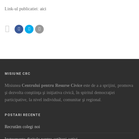
Link-ul publicatiei:
aici
MISIUNE CRC
Misiunea
Centrului pentru Resurse Civice
este de a a sprijini, promova
şi dezvolta conştiinţa şi iniţiativa civică, în spiritul democraţiei
participative, la nivel individual, comunitar şi regional.
POSTARI RECENTE
Recrutăm colegi noi