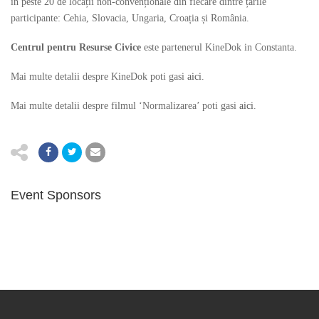
în peste 20 de locații non-convenționale din fiecare dintre țările
participante: Cehia, Slovacia, Ungaria, Croația și România.
Centrul pentru Resurse Civice
este partenerul KineDok in Constanta.
Mai multe detalii despre KineDok poti gasi
aici
.
Mai multe detalii despre filmul ‘Normalizarea’ poti gasi
aici
.
Event Sponsors