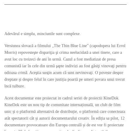
Adevărul e simplu, minciunile sunt complexe.
Versiunea slovacă a filmului „The Thin Blue Line” (capodopera lui Errol
Morris) repovesteşte dispariţia şi crima neelucidată a unei tinere, care a
avut loc cu treizeci de ani în urmă. Cazul a fost mediatizat de presa
comunistă iar în cele din urmă şapte indivizi au fost găsiţi vinovaţi pentru
odioasa crimă. Aceştia susţin acum că sunt nevinovaţi. O poveste despre
dreptate și despre felul în care justiția poartă pe umeri povara unui trecut
încă tulbure.
Acest documentar este proiectat in cadrul seriei de proiectii KineDok.
KineDok este un nou tip de comunitate internațională, un club de film
unic și o platformă alternativă de distribuție, o platformă care conecteaza
atât spectatorii cât și autorii documentarului creativ. În ediția sa pilot, 12
documentare provocatoare din Europa centrală și de est vor fi proiectate