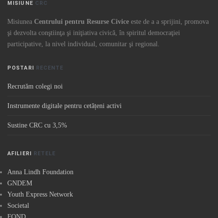
MISIUNE
CRC
Misiunea
Centrului pentru Resurse Civice
este de a a sprijini, promova
şi dezvolta conştiinţa şi iniţiativa civică, în spiritul democraţiei
participative, la nivel individual, comunitar şi regional.
POSTARI
RECENTE
Recrutăm colegi noi
Instrumente digitale pentru cetățeni activi
Sustine CRC cu 3,5%
AFILIERI
RETELE
Anna Lindh Foundation
GNDEM
Youth Express Network
Societal
FOND