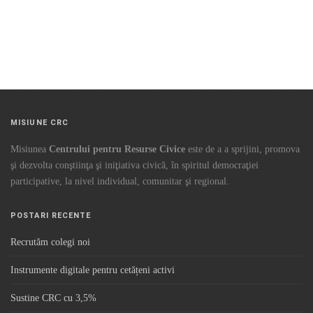
MISIUNE CRC
Misiunea
Centrului pentru Resurse Civice
este de a a sprijini, promova
şi dezvolta conştiinţa şi iniţiativa civică, în spiritul democraţiei
participative, la nivel individual, comunitar şi regional.
POSTARI RECENTE
Recrutăm colegi noi
Instrumente digitale pentru cetățeni activi
Sustine CRC cu 3,5%