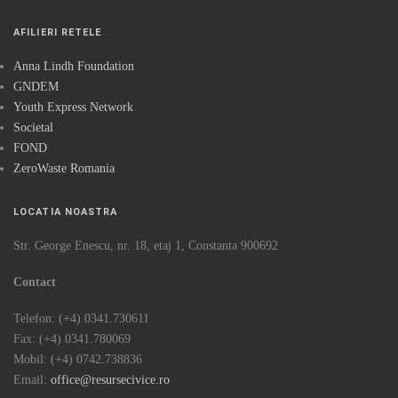
AFILIERI RETELE
Anna Lindh Foundation
GNDEM
Youth Express Network
Societal
FOND
ZeroWaste Romania
LOCATIA NOASTRA
Str. George Enescu, nr. 18, etaj 1, Constanta 900692
Contact
Telefon: (+4) 0341.730611
Fax: (+4) 0341.780069
Mobil: (+4) 0742.738836
Email:
office@resursecivice.ro