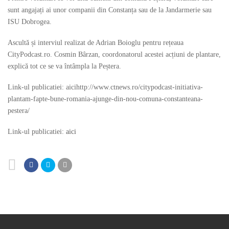
sunt angajați ai unor companii din Constanța sau de la Jandarmerie sau
ISU Dobrogea.
Ascultă și interviul realizat de Adrian Boioglu pentru rețeaua
CityPodcast.ro. Cosmin Bârzan, coordonatorul acestei acțiuni de plantare,
explică tot ce se va întâmpla la Peștera.
Link-ul publicatiei: aicihttp://www.ctnews.ro/citypodcast-initiativa-
plantam-fapte-bune-romania-ajunge-din-nou-comuna-constanteana-
pestera/
Link-ul publicatiei:
aici