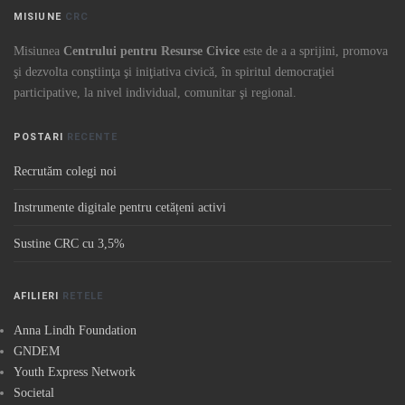
MISIUNE
CRC
Misiunea
Centrului pentru Resurse Civice
este de a a sprijini, promova
şi dezvolta conştiinţa şi iniţiativa civică, în spiritul democraţiei
participative, la nivel individual, comunitar şi regional.
POSTARI
RECENTE
Recrutăm colegi noi
Instrumente digitale pentru cetățeni activi
Sustine CRC cu 3,5%
AFILIERI
RETELE
Anna Lindh Foundation
GNDEM
Youth Express Network
Societal