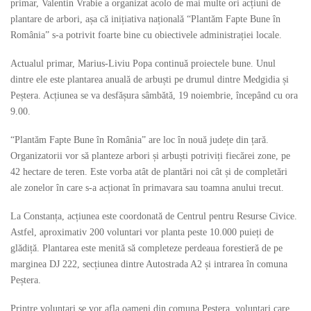
primar, Valentin Vrabie a organizat acolo de mai multe ori acțiuni de
plantare de arbori, așa că inițiativa națională “Plantăm Fapte Bune în
România” s-a potrivit foarte bine cu obiectivele administrației locale.
Actualul primar, Marius-Liviu Popa continuă proiectele bune. Unul
dintre ele este plantarea anuală de arbuști pe drumul dintre Medgidia și
Peștera. Acțiunea se va desfășura sâmbătă, 19 noiembrie, începând cu ora
9.00.
“Plantăm Fapte Bune în România” are loc în nouă județe din țară.
Organizatorii vor să planteze arbori și arbuști potriviți fiecărei zone, pe
42 hectare de teren. Este vorba atât de plantări noi cât și de completări
ale zonelor în care s-a acționat în primavara sau toamna anului trecut.
La Constanța, acțiunea este coordonată de Centrul pentru Resurse Civice.
Astfel, aproximativ 200 voluntari vor planta peste 10.000 puieți de
glădiță. Plantarea este menită să completeze perdeaua forestieră de pe
marginea DJ 222, secțiunea dintre Autostrada A2 și intrarea în comuna
Peștera.
Printre voluntari se vor afla oameni din comuna Peștera, voluntari care