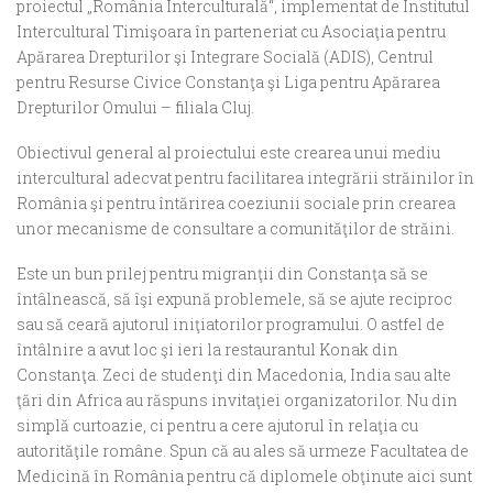
proiectul „România Interculturală“, implementat de Institutul
Intercultural Timişoara în parteneriat cu Asociaţia pentru
Apărarea Drepturilor şi Integrare Socială (ADIS), Centrul
pentru Resurse Civice Constanţa şi Liga pentru Apărarea
Drepturilor Omului – filiala Cluj.
Obiectivul general al proiectului este crearea unui mediu
intercultural adecvat pentru facilitarea integrării străinilor în
România şi pentru întărirea coeziunii sociale prin crearea
unor mecanisme de consultare a comunităţilor de străini.
Este un bun prilej pentru migranţii din Constanţa să se
întâlnească, să îşi expună problemele, să se ajute reciproc
sau să ceară ajutorul iniţiatorilor programului. O astfel de
întâlnire a avut loc şi ieri la restaurantul Konak din
Constanţa. Zeci de studenţi din Macedonia, India sau alte
ţări din Africa au răspuns invitaţiei organizatorilor. Nu din
simplă curtoazie, ci pentru a cere ajutorul în relaţia cu
autorităţile române. Spun că au ales să urmeze Facultatea de
Medicină în România pentru că diplomele obţinute aici sunt