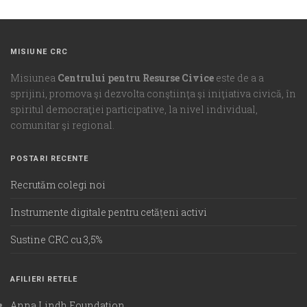
MISIUNE CRC
Misiunea
Centrului pentru Resurse Civice
este de a a
sprijini, promova şi dezvolta conştiinţa şi iniţiativa civică, în
spiritul democraţiei participative, la nivel individual,
comunitar şi regional.
POSTARI RECENTE
Recrutăm colegi noi
Instrumente digitale pentru cetățeni activi
Sustine CRC cu 3,5%
AFILIERI RETELE
Anna Lindh Foundation