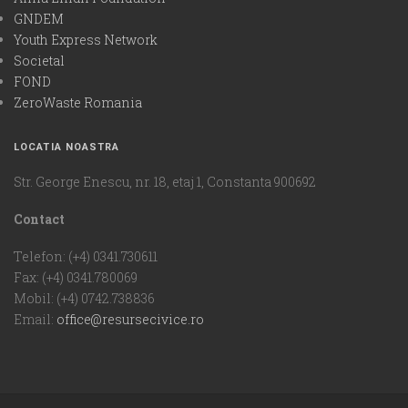
GNDEM
Youth Express Network
Societal
FOND
ZeroWaste Romania
LOCATIA NOASTRA
Str. George Enescu, nr. 18, etaj 1, Constanta 900692
Contact
Telefon: (+4) 0341.730611
Fax: (+4) 0341.780069
Mobil: (+4) 0742.738836
Email:
office@resursecivice.ro