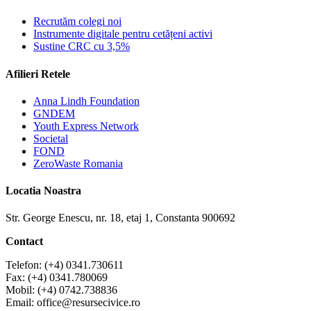
Recrutăm colegi noi
Instrumente digitale pentru cetățeni activi
Sustine CRC cu 3,5%
Afilieri Retele
Anna Lindh Foundation
GNDEM
Youth Express Network
Societal
FOND
ZeroWaste Romania
Locatia Noastra
Str. George Enescu, nr. 18, etaj 1, Constanta 900692
Contact
Telefon: (+4) 0341.730611
Fax: (+4) 0341.780069
Mobil: (+4) 0742.738836
Email:
office@resursecivice.ro