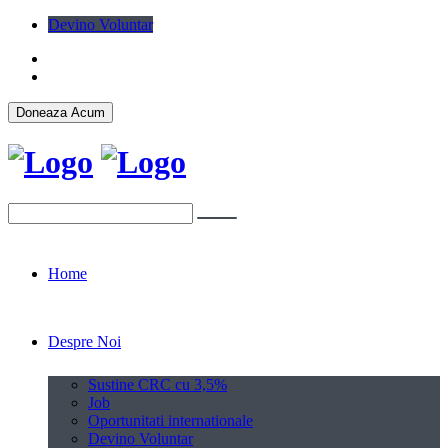
Devino Voluntar
Home
Despre Noi
Sustine CRC cu 3,5%
Job
Oportunitati internationale
Devino Voluntar