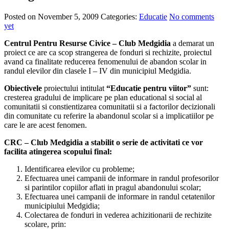
Posted on November 5, 2009
Categories:
Educatie
No comments
yet
Centrul Pentru Resurse Civice – Club Medgidia
a demarat un
proiect ce are ca scop strangerea de fonduri si rechizite, proiectul
avand ca finalitate reducerea fenomenului de abandon scolar in
randul elevilor din clasele I – IV din municipiul Medgidia.
Obiectivele
proiectului intitulat
“Educatie pentru viitor”
sunt:
cresterea gradului de implicare pe plan educational si social al
comunitatii si constientizarea comunitatii si a factorilor decizionali
din comunitate cu referire la abandonul scolar si a implicatiilor pe
care le are acest fenomen.
CRC – Club Medgidia a stabilit o serie de activitati ce vor
facilita atingerea scopului final:
Identificarea elevilor cu probleme;
Efectuarea unei campanii de informare in randul profesorilor
si parintilor copiilor aflati in pragul abandonului scolar;
Efectuarea unei campanii de informare in randul cetatenilor
municipiului Medgidia;
Colectarea de fonduri in vederea achizitionarii de rechizite
scolare, prin: